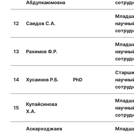
Абдулкаюмовна
сотруд
Младш
12
Саидов С.А.
научны
сотруд
Младш
13
Рахимов Ф.Р.
научны
сотруд
Старш
14
Хусаинов Р.Б.
PhD
научны
сотруд
Младш
Купайсинова
15
научны
Х.А.
сотруд
Аскарходжаев
Младш