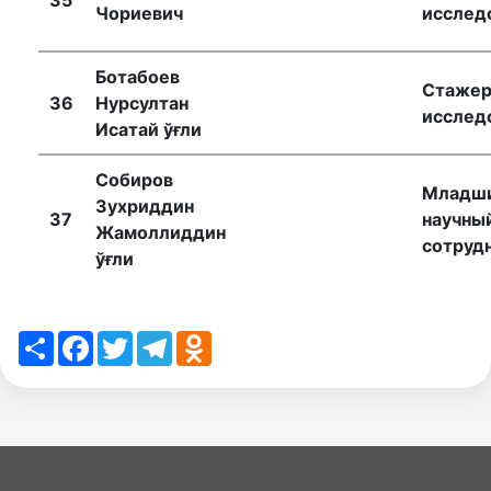
Чориевич
исслед
Ботабоев
Стажер
36
Нурсултан
исслед
Исатай ўғли
Собиров
Младш
Зухриддин
37
научны
Жамоллиддин
сотруд
ўғли
Share
Facebook
Twitter
Telegram
Odnoklassniki