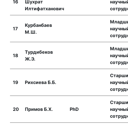
16
Шухрат
научны
Илтифатханович
сотруд
Академики
Младш
Курбанбаев
17
научны
М.Ш.
сотруд
Академии
Младш
Турдибеков
наук
18
научны
Ж.Э.
сотруд
Академики
Старш
19
Рихсиева Б.Б.
научны
института
сотруд
Старш
20
Примов Б.Х.
PhD
научны
сотруд