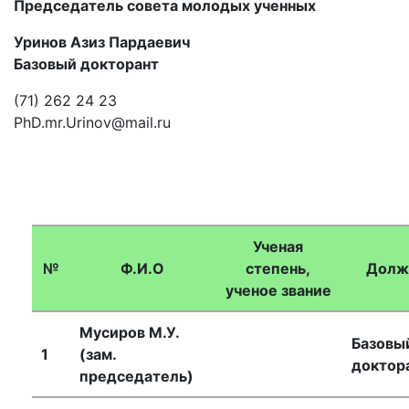
Председатель совета молодых ученных
Уринов Азиз Пардаевич
Базовый докторант
(71) 262 24 23
PhD.mr.Urinov@mail.ru
Ученая
№
Ф.И.О
степень,
Долж
ученое звание
Мусиров М.У.
Базовы
1
(зам.
доктор
председатель)