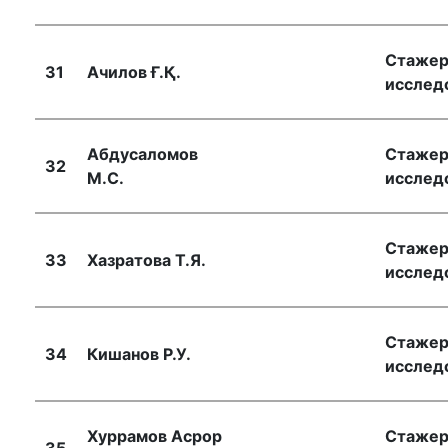
Стажер
31
Ачилов Ғ.Қ.
исслед
Абдусаломов
Стажер
32
М.С.
исслед
Стажер
33
Хазратова Т.Я.
исслед
Стажер
34
Кишанов Р.У.
исслед
Хуррамов Асрор
Стажер
35