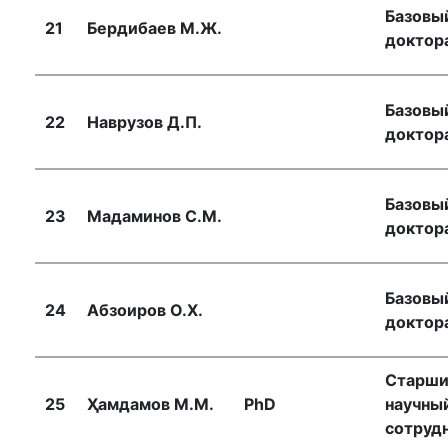
Базовы
21
Бердибаев М.Ж.
доктор
Базовы
22
Наврузов Д.П.
доктор
Базовы
23
Мадаминов С.М.
доктор
Базовы
24
Абзоиров О.Х.
доктор
Старш
25
Ҳамдамов М.М.
PhD
научны
сотруд