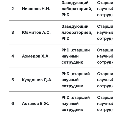
Заведующий
Старш
2
Нишонов Н.Н.
лабораторией,
научны
PhD
сотруд
Заведующий
Старш
3
Ювмитов А.С.
лабораторией,
научны
PhD
сотруд
PhD.,старший
Старш
4
Ахмедов Х.А.
научный
научны
сотрудник
сотруд
PhD.,старший
Старш
5
Кулдошев Д.А.
научный
научны
сотрудник
сотруд
PhD.,старший
Старш
6
Астанов Б.Ж.
научный
научны
сотрудник
сотруд