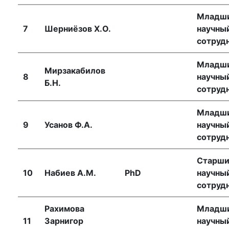
Младш
7
Шерниёзов Х.О.
научны
сотруд
Младш
Мирзакабилов
8
научны
Б.Н.
сотруд
Младш
9
Усанов Ф.А.
научны
сотруд
Старш
10
Набиев А.М.
PhD
научны
сотруд
Рахимова
Младш
11
Зарнигор
научны