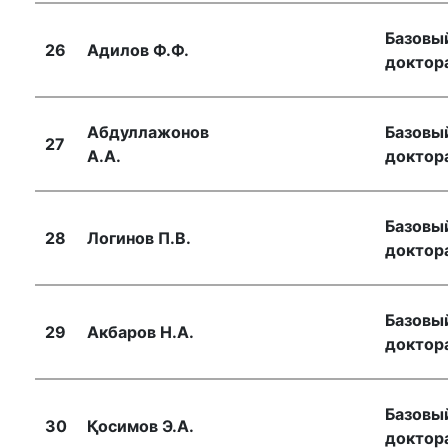
Базовы
26
Адилов Ф.Ф.
доктор
Абдуллажонов
Базовы
27
А.А.
доктор
Базовы
28
Логинов П.В.
доктор
Базовы
29
Акбаров Н.А.
доктор
Базовы
30
Қосимов Э.А.
доктор