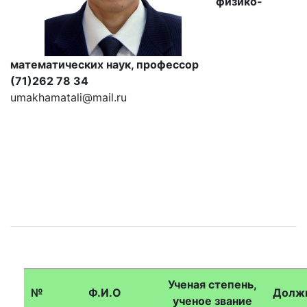
физико-
математических наук, профессор
(71)262 78 34
umakhamatali@mail.ru
Академики
Академии
Ученая степень,
№
Ф.И.О
Долж
ученое звание