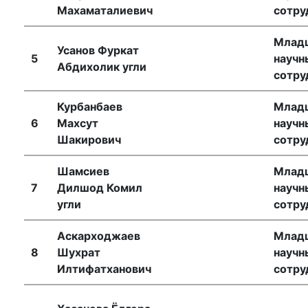
Махаматалиевич
сотру
Млад
Усанов Фуркат
5
научн
Абдихолик угли
сотру
Курбанбаев
Млад
6
Махсут
научн
Шакирович
сотру
Шамсиев
Млад
7
Дилшод Комил
научн
угли
сотру
Аскарходжаев
Млад
8
Шухрат
научн
Илтифатханович
сотру