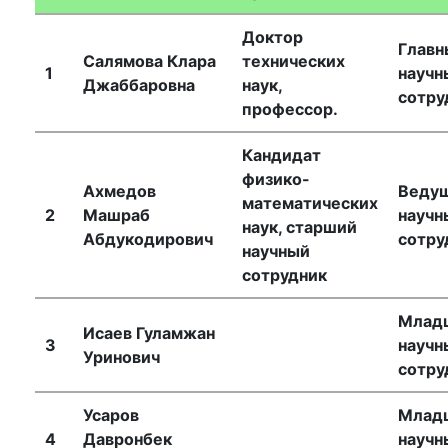
наук
Доктор
Главн
Салямова Клара
технических
1
научн
Джаббаровна
наук,
Академики
сотру
профессор.
института
Кандидат
физико-
Ахмедов
Веду
математических
2
Машраб
научн
наук, старший
Абдукодирович
сотру
научный
сотрудник
Млад
Исаев Гуламжан
3
научн
Уринович
сотру
Усаров
Млад
4
Давронбек
научн