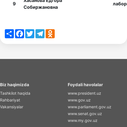
Хасанова Ёдгора
9
лабор
Собиржановна
Share
Facebook
Twitter
Telegram
Odnoklassniki
Biz haqimizda
Foydali havolalar
Tashkilot haqida
www.president.uz
Rahbariyat
www.gov.uz
Vakansiyalar
www.parliament.gov.uz
www.senat.gov.uz
www.my.gov.uz