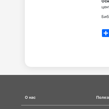
Осн
наук
цен
Биб
Академики
Sha
института
О нас
Полез