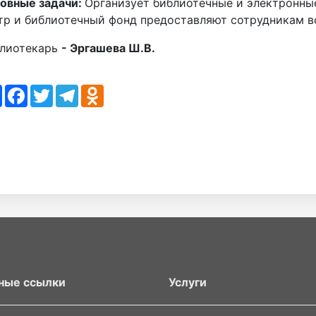
овные задачи:
Организует библиотечные и электронны
тр и библиотечный фонд предоставляют сотрудникам в
лиотекарь
- Эргашева Ш.В.
re
Facebook
Twitter
Telegram
Odnoklassniki
ные ссылки
Услуги