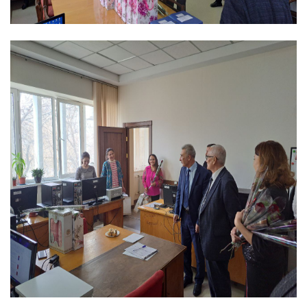
Академики
Академии
наук
Академики
института