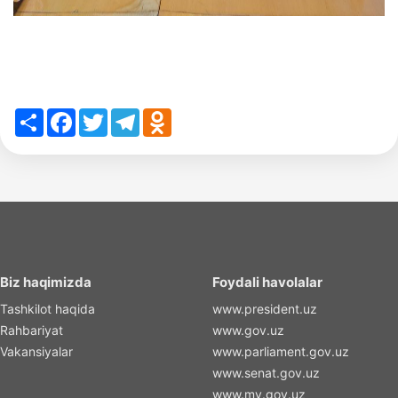
Share
Facebook
Twitter
Telegram
Odnoklassniki
Biz haqimizda
Foydali havolalar
Tashkilot haqida
www.president.uz
Rahbariyat
www.gov.uz
Vakansiyalar
www.parliament.gov.uz
www.senat.gov.uz
www.my.gov.uz